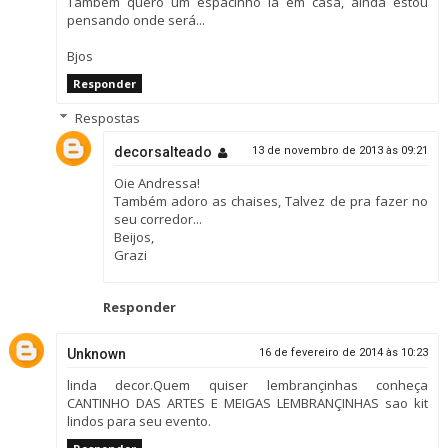
Também quero um espacinho lá em casa, ainda estou
pensando onde será...
Bjos
Responder
Respostas
decorsalteado
13 de novembro de 2013 às 09:21
Oie Andressa!
Também adoro as chaises, Talvez de pra fazer no
seu corredor...
Beijos,
Grazi
Responder
Unknown
16 de fevereiro de 2014 às 10:23
linda decor.Quem quiser lembrançinhas conheça
CANTINHO DAS ARTES E MEIGAS LEMBRANÇINHAS sao kit
lindos para seu evento.