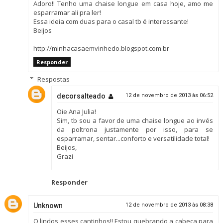
Adoro!! Tenho uma chaise longue em casa hoje, amo me
esparramar ali pra ler!
Essa ideia com duas para o casal tb é interessante!
Beijos
http://minhacasaemvinhedo.blogspot.com.br
Responder
Respostas
decorsalteado
12 de novembro de 2013 às 06:52
Oie Ana Julia!
Sim, tb sou a favor de uma chaise longue ao invés
da poltrona justamente por isso, para se
esparramar, sentar...conforto e versatilidade total!
Beijos,
Grazi
Responder
Unknown
12 de novembro de 2013 às 08:38
Q lindos esses cantinhos!! Estou quebrando a cabeça para