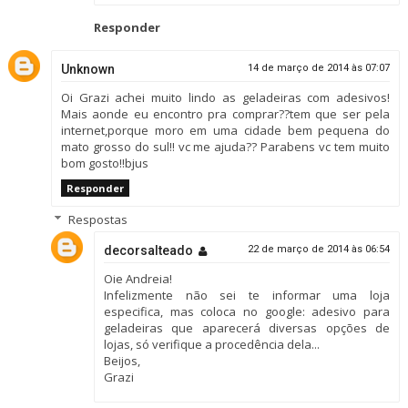
Responder
Unknown
14 de março de 2014 às 07:07
Oi Grazi achei muito lindo as geladeiras com adesivos!
Mais aonde eu encontro pra comprar??tem que ser pela
internet,porque moro em uma cidade bem pequena do
mato grosso do sul!! vc me ajuda?? Parabens vc tem muito
bom gosto!!bjus
Responder
Respostas
decorsalteado
22 de março de 2014 às 06:54
Oie Andreia!
Infelizmente não sei te informar uma loja
especifica, mas coloca no google: adesivo para
geladeiras que aparecerá diversas opções de
lojas, só verifique a procedência dela...
Beijos,
Grazi