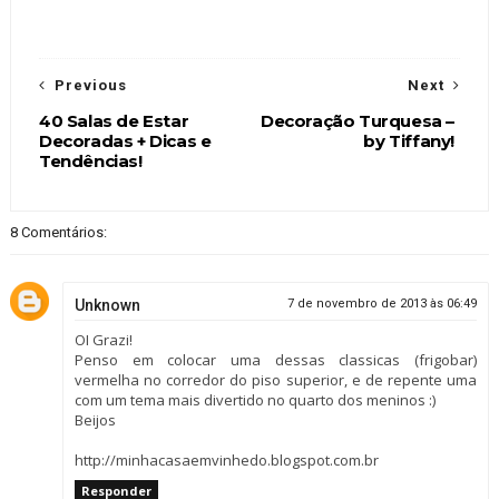
Previous
Next
40 Salas de Estar
Decoração Turquesa –
Decoradas + Dicas e
by Tiffany!
Tendências!
8 Comentários:
Unknown
7 de novembro de 2013 às 06:49
OI Grazi!
Penso em colocar uma dessas classicas (frigobar)
vermelha no corredor do piso superior, e de repente uma
com um tema mais divertido no quarto dos meninos :)
Beijos
http://minhacasaemvinhedo.blogspot.com.br
Responder