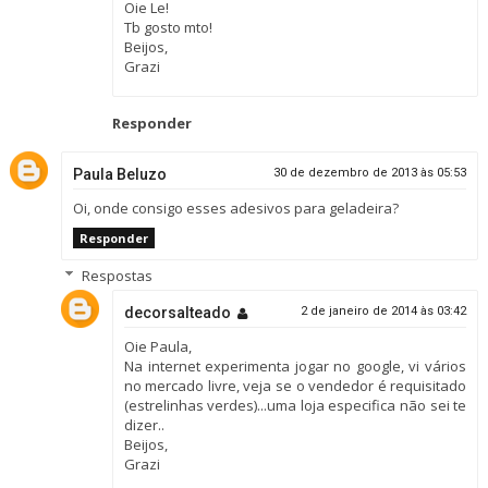
Oie Le!
Tb gosto mto!
Beijos,
Grazi
Responder
Paula Beluzo
30 de dezembro de 2013 às 05:53
Oi, onde consigo esses adesivos para geladeira?
Responder
Respostas
decorsalteado
2 de janeiro de 2014 às 03:42
Oie Paula,
Na internet experimenta jogar no google, vi vários
no mercado livre, veja se o vendedor é requisitado
(estrelinhas verdes)...uma loja especifica não sei te
dizer..
Beijos,
Grazi