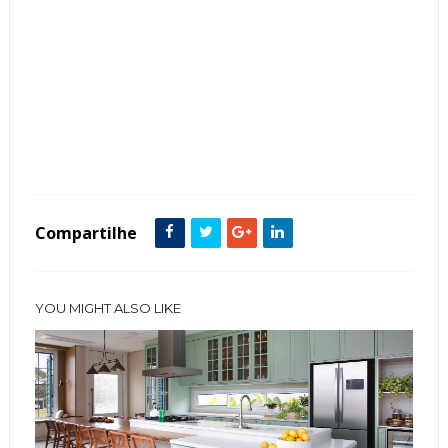
Tags :
Adesivos
Coloridas
Cozinha
Cozinha gourmet
decoração
Divertidas
Geladeiras
Modernos
Pin- Up
Retrô
Compartilhe
YOU MIGHT ALSO LIKE