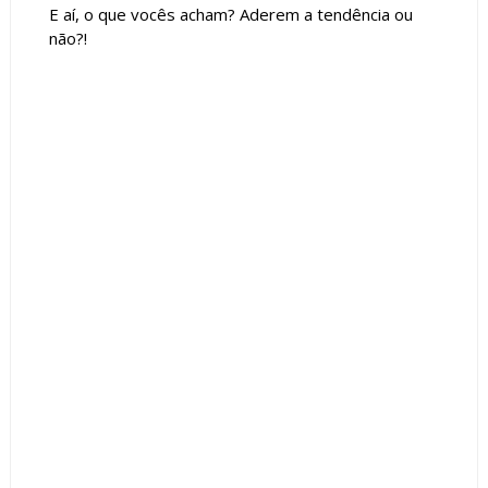
E aí, o que vocês acham? Aderem a tendência ou
não?!
Tags :
Abajur
Ambientes Externos
Ambientes Internos
Animais
Bandeja
decoração
Dicas
Esculturas
Hall de Entrada
Piscinas
Quarto
Tendência