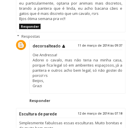
eu particularmente, optaria por animais mais discretos,
tirando a pantera que é linda, eu acho bacana cães e
gatos que é mais discreto que um cavalo, rsrs
Bjos ótima semana pra vc!!
Responder
Respostas
decorsalteado
11 de março de 2014 às 09:37
Oie Andressa!
Adorei o cavalo, mas não teria na minha casa,
porque fica legal só em ambientes espaçosos, já a
pantera e outros acho bem legal, só não gostei do
porco! rs
Beijos,
Grazi
Responder
Escultura de parede
12 de março de 2014 às 07:18
Simplesmente fabulosas essas esculturas. Muito bonitas e
de muito bom gosto.