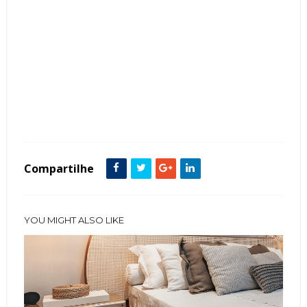
Tags :
Arquitetura
Cadeiras
Cama
Casa
Cozinha
decoração
Dossel
Quarto
Sala
Tendência
Compartilhe
YOU MIGHT ALSO LIKE