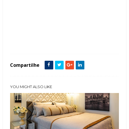
Tags :
Ambientes Integrados
decoração
Dicas
Móveis
painel
Quarto
Sala
Tendência
Tv
Compartilhe
YOU MIGHT ALSO LIKE