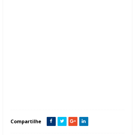
Tags :
Casa
decoração
Dicas
Garagem
Louças
Mesa de Sinuca
Sala
Sala de Jogos
Salão
Tendência
Varanda
Compartilhe