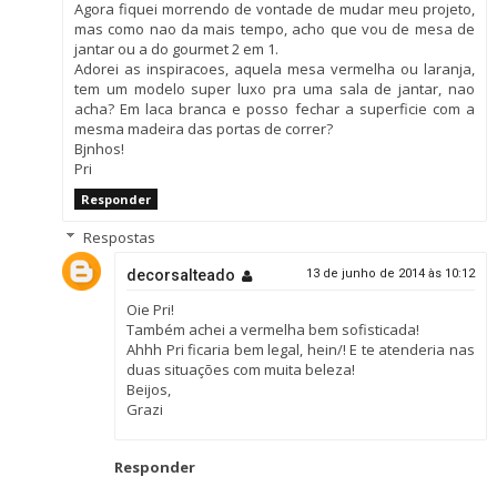
Agora fiquei morrendo de vontade de mudar meu projeto,
mas como nao da mais tempo, acho que vou de mesa de
jantar ou a do gourmet 2 em 1.
Adorei as inspiracoes, aquela mesa vermelha ou laranja,
tem um modelo super luxo pra uma sala de jantar, nao
acha? Em laca branca e posso fechar a superficie com a
mesma madeira das portas de correr?
Bjnhos!
Pri
Responder
Respostas
decorsalteado
13 de junho de 2014 às 10:12
Oie Pri!
Também achei a vermelha bem sofisticada!
Ahhh Pri ficaria bem legal, hein/! E te atenderia nas
duas situações com muita beleza!
Beijos,
Grazi
Responder