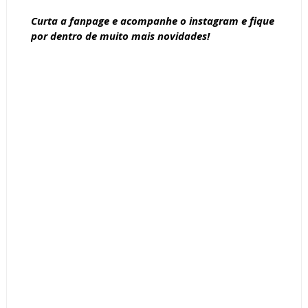
Curta a
fanpage
e acompanhe o
instagram
e fique
por dentro de muito mais novidades!
Tags :
Armários
Bancadas
Banheiras
Banheiros
Branco
Laca
Parede
Porcelanato
Textura
We Love Decor