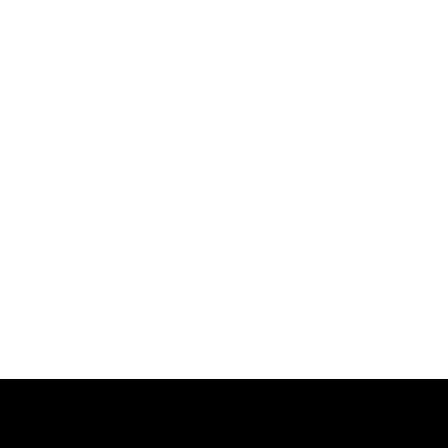
-
-
-