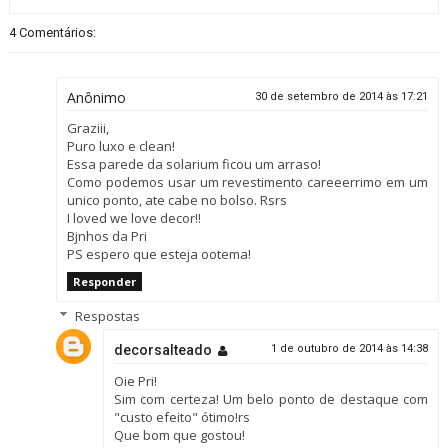
4 Comentários:
Anônimo
30 de setembro de 2014 às 17:21
Graziii,
Puro luxo e clean!
Essa parede da solarium ficou um arraso!
Como podemos usar um revestimento careeerrimo em um
unico ponto, ate cabe no bolso. Rsrs
I loved we love decor!!
Bjnhos da Pri
PS espero que esteja ootema!
Responder
Respostas
decorsalteado
1 de outubro de 2014 às 14:38
Oie Pri!
Sim com certeza! Um belo ponto de destaque com
"custo efeito" ótimo!rs
Que bom que gostou!