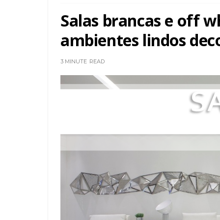
Salas brancas e off wh
ambientes lindos dec
3 MINUTE
READ