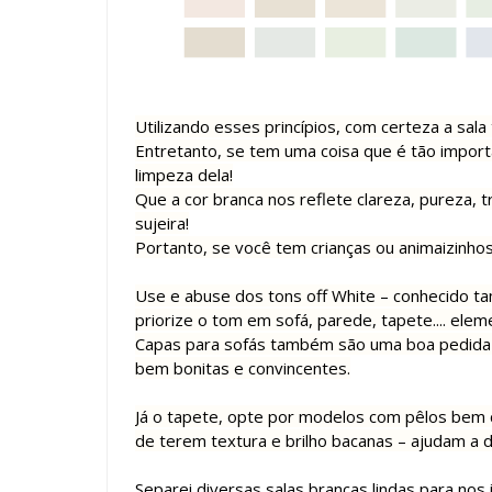
Utilizando esses princípios, com certeza a sala
Entretanto, se tem uma coisa que é tão import
limpeza dela!
Que a cor branca nos reflete clareza, pureza,
sujeira!
Portanto, se você tem crianças ou animaizinho
Use e abuse dos tons off White – conhecido 
priorize o tom em sofá, parede, tapete.... elem
Capas para sofás também são uma boa pedida 
bem bonitas e convincentes.
Já o tapete, opte por modelos com pêlos bem 
de terem textura e brilho bacanas – ajudam a di
Separei diversas salas brancas lindas para nos 