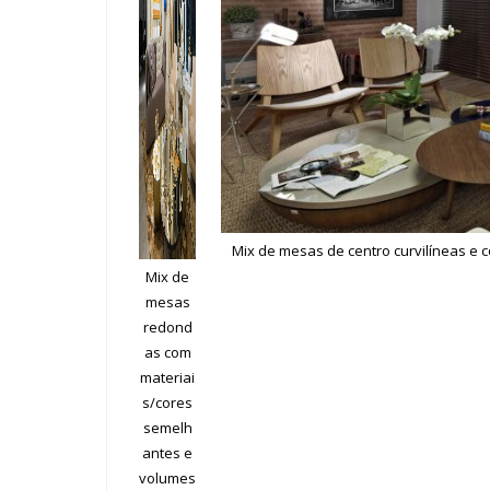
Mix de mesas de centro curvilíneas e co
Mix de
mesas
redond
as com
materiai
s/cores
semelh
antes e
volumes