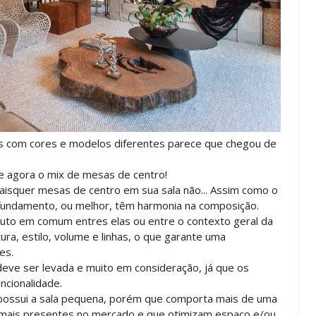
s com cores e modelos diferentes parece que chegou de
e agora o mix de mesas de centro!
uaisquer mesas de centro em sua sala não... Assim como o
fundamento, ou melhor, têm harmonia na composição.
buto em comum entres elas ou entre o contexto geral da
ra, estilo, volume e linhas, o que garante uma
es.
deve ser levada e muito em consideração, já que os
cionalidade.
e possui a sala pequena, porém que comporta mais de uma
 mais presentes no mercado e que otimizam espaço e/ou