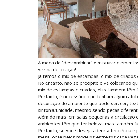
A moda do “descombinar” e misturar elemento
vez na decoração!
Já temos o
mix de estampas
, o
mix de criados
No entanto, não se precipite e vá colocando q
mix de estampas e criados, elas também têm 
Portanto, é necessário que tenham algum atri
decoração do ambiente que pode ser: cor, textu
sintonia/unidade, mesmo sendo peças diferent
Além do mais, em salas pequenas a circulação 
ambientes têm que ter beleza, mas também fun
Portanto, se você deseja aderir a tendência 
mesa, opte pelos modelos estreitos cada vez