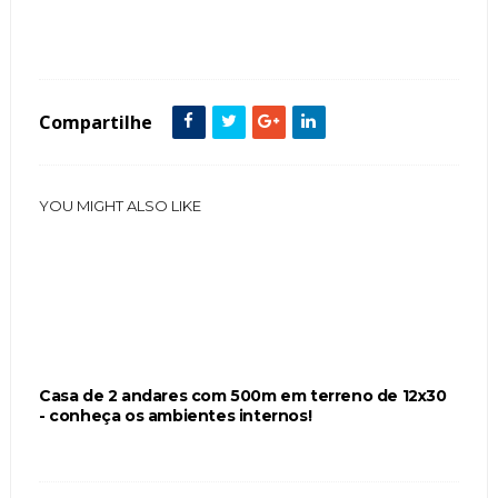
Tags :
Casa Fachada Ambientes Internos Salas de Jantar Salas de Estar Sala de TV
Cozinhas Lavanderias Lavabos Escadas Elevador
Compartilhe
YOU MIGHT ALSO LIKE
Casa de 2 andares com 500m em terreno de 12x30
- conheça os ambientes internos!