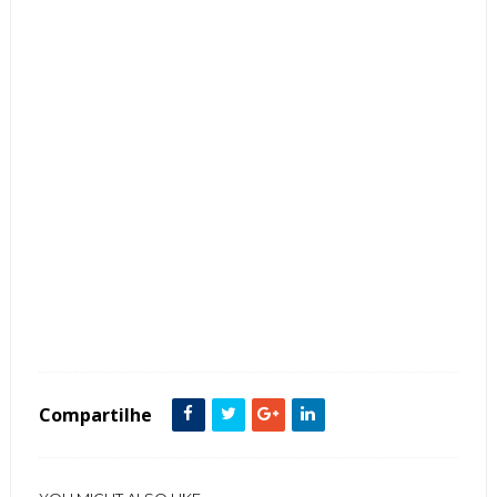
Tags :
Área de Churrasco Espaço Gourmet Bancada Pastilhas Mármore Granitos
Madeira
Compartilhe