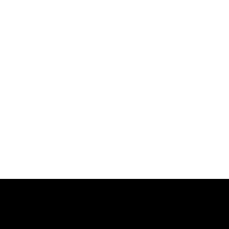
-
-
-