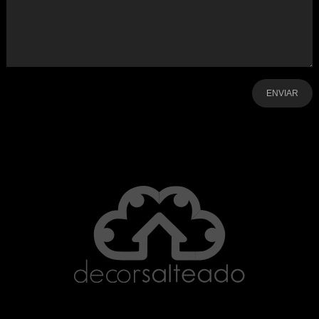
-
-
-
-
-
-