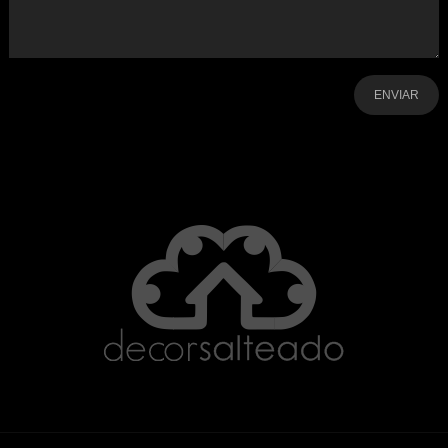
-
-
-
-
-
-