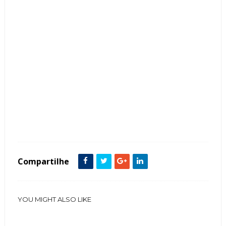
Tags :
Banheiras Banheiros Quartos de Casal Cabeceira Couro painel Mármore
Compartilhe
YOU MIGHT ALSO LIKE