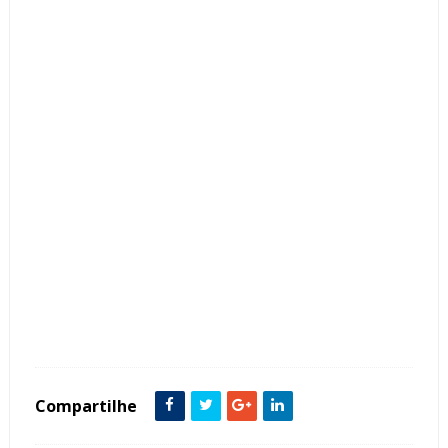
Tags :
Fachadas Casas Sobrado Vidro Pergolados Modernas Contemporâneo Bonitas
Compartilhe