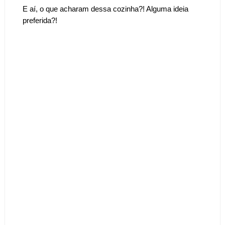
E aí, o que acharam dessa cozinha?! Alguma ideia
preferida?!
Tags :
Cozinha Cor Branco Sala de Jantar Espelho Bancada Quartzito cooktop Área