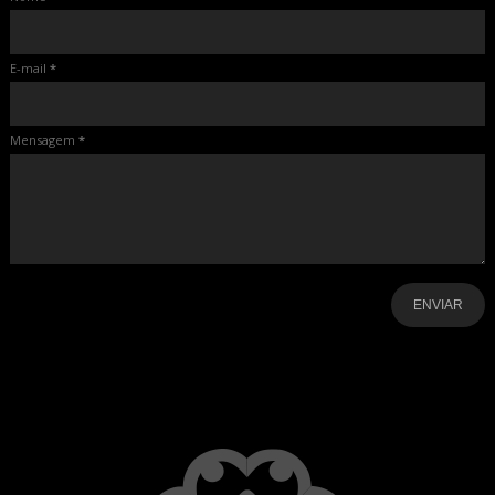
E-mail
*
Mensagem
*
-
-
-
-