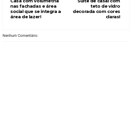
Casa com volumetria
Suíte de casal com
nas fachadas e área
teto de vidro
social que se integra a
decorada com cores
área de lazer!
claras!
Nenhum Comentário: