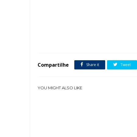
Tags :
Quartos de Casal suite casal Banheiro Cor Bege Espelho Br
Compartilhe
Share it
Tweet
YOU MIGHT ALSO LIKE