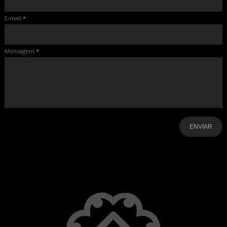
E-mail
*
Mensagem
*
-
-
-
-