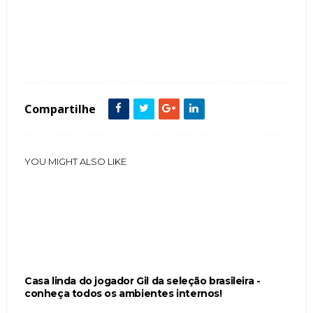
Tags :
decoração Living Escadas Piscinas Mármore Carrara suite casal Home Theaters
Compartilhe
YOU MIGHT ALSO LIKE
Casa linda do jogador Gil da seleção brasileira -
conheça todos os ambientes internos!