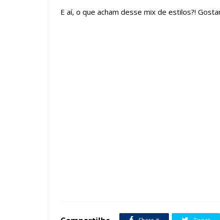
E aí, o que acham desse mix de estilos?! Gosta
Tags :
Arquitetura
Cor Cinza
fachadas de casas
Pedra 