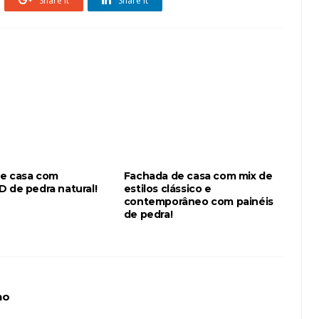
Share it
Share it
e casa com
Fachada de casa com mix de
D de pedra natural!
estilos clássico e
contemporâneo com painéis
de pedra!
ho