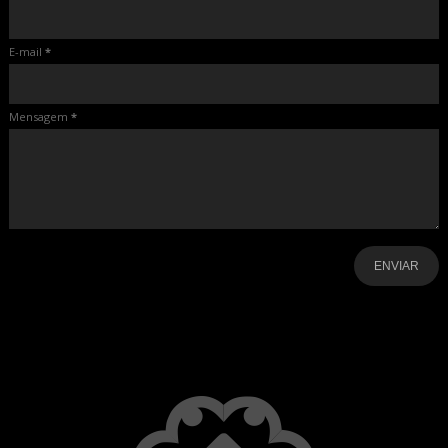
E-mail
*
Mensagem
*
-
-
-
-