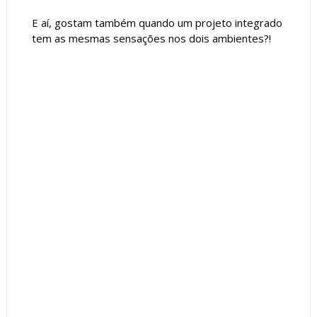
E aí, gostam também quando um projeto integrado
tem as mesmas sensações nos dois ambientes?!
Tags :
Ambientes Integrados
Bancada
Banheiro
Quarto