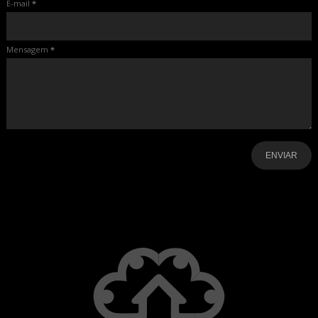
E-mail
*
Mensagem
*
-
-
-
-