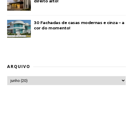
direito alto!
30 Fachadas de casas modernas e cinza – a
cor do momento!
ARQUIVO