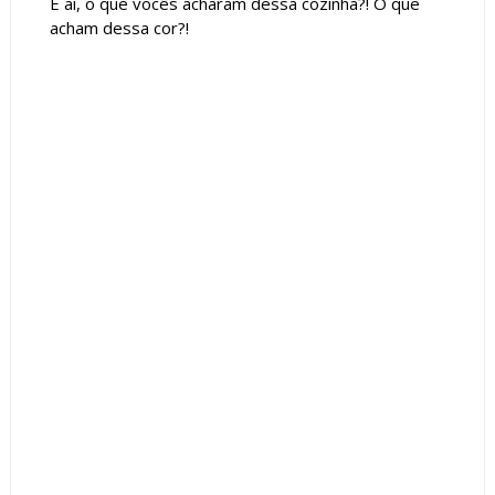
E aí, o que vocês acharam dessa cozinha?! O que
acham dessa cor?!
Tags :
Bancada
Cozinha
Dourado
featured
Mesa
Metálicas
Pastilhas
rosa
Tv