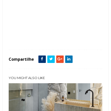
Tags :
Bancadas
Cor Azul
Cor Branco
Cozinhas
Cozinhas com Ilha
featured
Mármores
Pedras
Compartilhe
YOU MIGHT ALSO LIKE