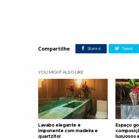
Tags :
Closets
Cor Azul
Cor Rosa
featured
Madeira
Compartilhe
Share it
Tweet
YOU MIGHT ALSO LIKE
Lavabo elegante e
Espaço g
imponente com madeira e
composiçã
quartzito!
luxuosos 