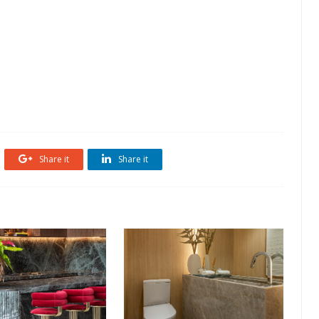
et
featured
ilha
Madeira
Share it
Share it