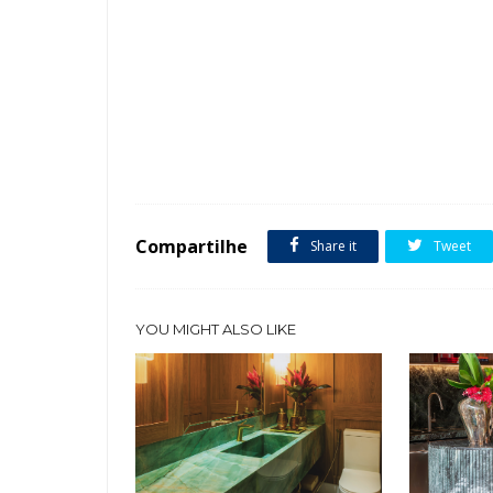
Tags :
Churrasqueira
Cor Preto
Cozinha
Espaço Gourm
Compartilhe
Share it
Tweet
YOU MIGHT ALSO LIKE