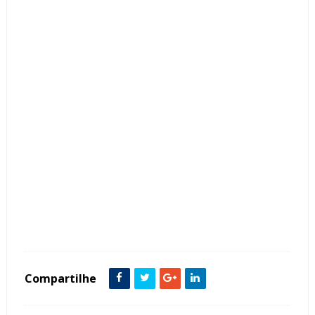
Tags :
Armário
Banheiro
Cor Cinza
featured
Metais Dourados
Metal
Pintura
Compartilhe