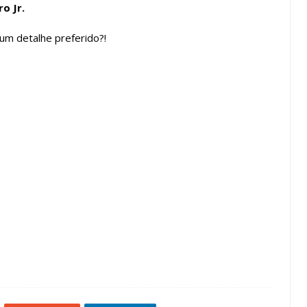
o Jr.
um detalhe preferido?!
spelhos
featured
Madrepérola
Penteadeiras