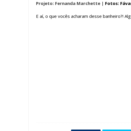
Projeto: Fernanda Marchette |
Fotos: Fávar
E aí, o que vocês acharam desse banheiro?! Alg
Tags :
Bancada de Maquiagem
Banheiro
Cores Claras
E