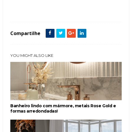
Tags :
Cristaleira
Espaço Gourmet
Espelho Bronze
featured
ilha
Vidros
Compartilhe
YOU MIGHT ALSO LIKE
Banheiro lindo com mármore, metais Rose Gold e
formas arredondadas!