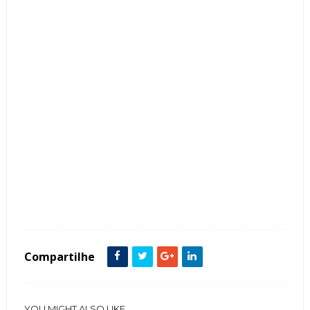
Tags :
Bacias
Bancada
Cor Cinza
Cor Marrom
Espelho
featured
Lavabos
Mármore Ônix
Papel de Parede
Preto
Compartilhe
YOU MIGHT ALSO LIKE