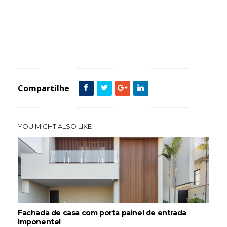
Tags :
Arquitetura
Concreto
Cor Preto
Fachada de Casas
featured
Madeira
Mármore Nero Marquina
Modelos
painel
Porta
Compartilhe
YOU MIGHT ALSO LIKE
Fachada de casa com porta painel de entrada
imponente!