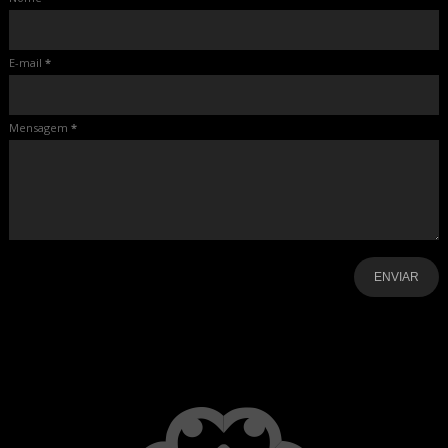
E-mail
*
Mensagem
*
-
-
-
-