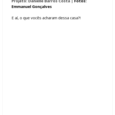
Projeto: Danielle Barros Costa |
Fotos:
Emmanuel Gonçalves ⁣
E aí, o que vocês acharam dessa casa?!
Tags :
Concreto
Cor Cinza
Fachada de Casas
featured