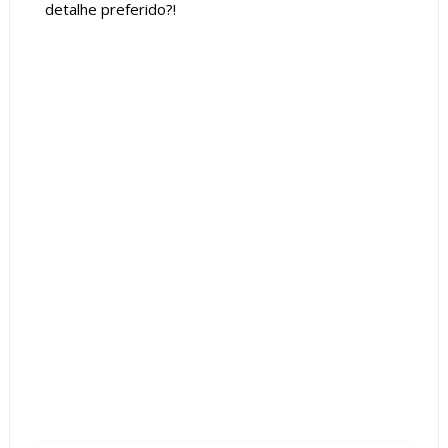
detalhe preferido?!
Tags :
Arquitetura
Cimento Queimado
Fachada de Casas
featured
Iluminação
Madeira
Sobrado
Terreno
Vidro Reflecta