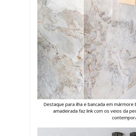
Destaque para ilha e bancada em mármore br
amadeirada faz link com os veios da pe
contempora