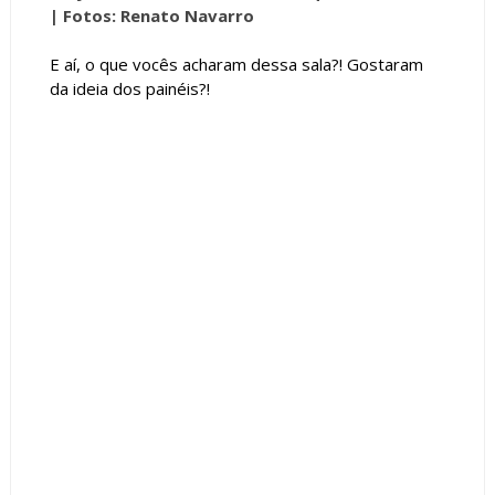
|
Fotos: Renato Navarro
E aí, o que vocês acharam dessa sala?! Gostaram
da ideia dos painéis?!
Tags :
Contemporâneo
Cores Claras
featured
Living