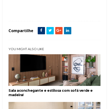
Metais Dourados
Painéis
Parede
Pé direito duplo
Puff
Sala
Sofá
Compartilhe
YOU MIGHT ALSO LIKE
Sala aconchegante e estilosa com sofá verde e
madeira!