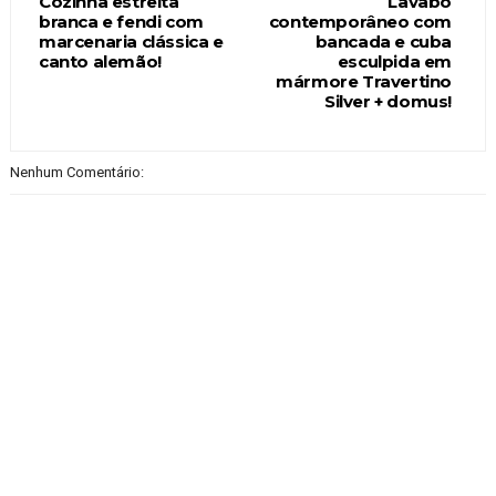
Cozinha estreita
Lavabo
branca e fendi com
contemporâneo com
marcenaria clássica e
bancada e cuba
canto alemão!
esculpida em
mármore Travertino
Silver + domus!
Nenhum Comentário: