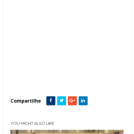
Tags :
Contemporâneo
Cores Neutras
Cozinha
featured
ilha
Mármore
Compartilhe
YOU MIGHT ALSO LIKE