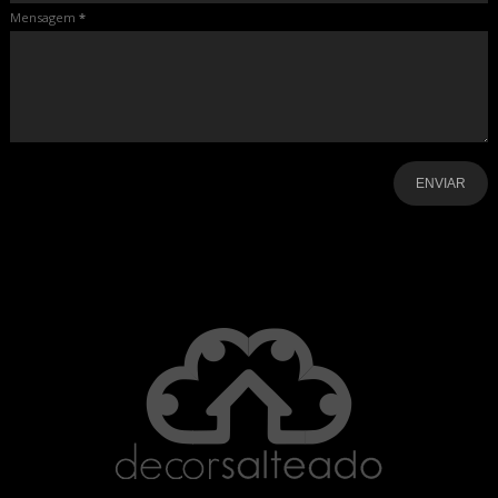
Mensagem
*
-
-
-
-
-