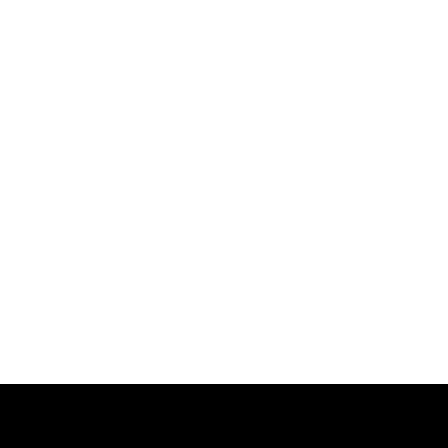
-
-
-