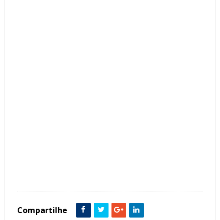
Tags :
Arquitetura
Colunas
Contemporâneo
Cor Branco
Estilo Neoclássico
Fachada de Casas
featured
Sobrado
Vidro
Compartilhe