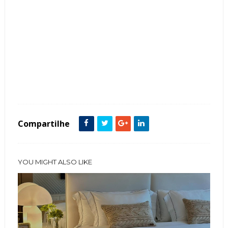
Tags :
Cabeceira
Contemporâneo
featured
Madeira
painel Parede
Pórtico
Quartos
Compartilhe
YOU MIGHT ALSO LIKE