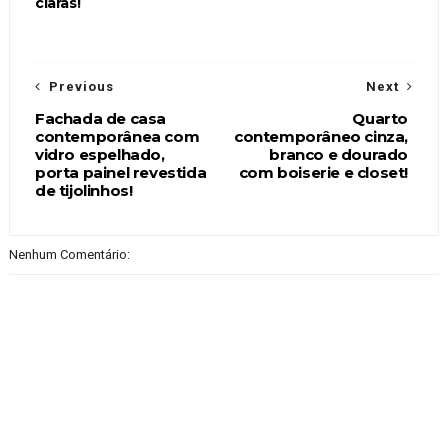
claras!
Previous
Next
Fachada de casa
Quarto
contemporânea com
contemporâneo cinza,
vidro espelhado,
branco e dourado
porta painel revestida
com boiserie e closet!
de tijolinhos!
Nenhum Comentário: