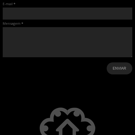
E-mail
*
Mensagem
*
-
-
-
-