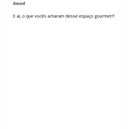
Awad
E aí, o que vocês acharam desse espaço gourmet?!
Tags :
Contemporâneo
Cor Cinza
Cor Preto
Espaços Gourmet
featured
Laminado
Pedra