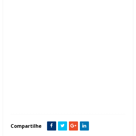
Tags :
Bancada
featured
Lavabo
Mármore
Metais Dourados
Papel de Parede
Porcelanato
Compartilhe