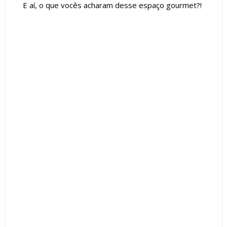
E aí, o que vocês acharam desse espaço gourmet?!
Tags :
adega
Churrasqueira
Contemporâneo
Cor Cinza
Couro
Espaço Gourmet
featured
Frigobar
ilha
Madeira