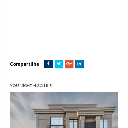
Tags :
Arquitetura
Contemporâneo
Cor Cinza
Fachada de Casas
featured
Iluminação
Preto
Sobrado
Compartilhe
YOU MIGHT ALSO LIKE