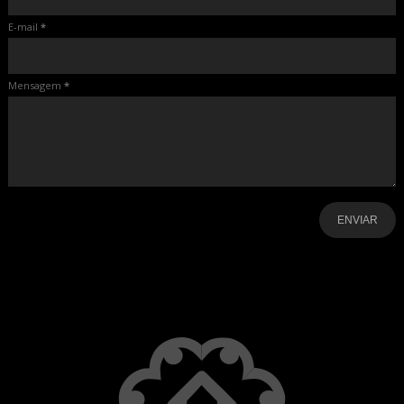
E-mail
*
Mensagem
*
-
-
-
-