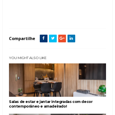
Tags :
Churrasqueira
Cor Cinza
Espaço Gourmet
featured
Muro
Pedras
Sala
Compartilhe
YOU MIGHT ALSO LIKE
Salas de estar e jantar integradas com decor
contemporâneo e amadeirado!