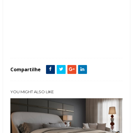
Tags :
Cabeceira
Clássico
Cores Neutras
Dourado
featured
Lustre de Cristais
Mármore
Quarto
Compartilhe
YOU MIGHT ALSO LIKE