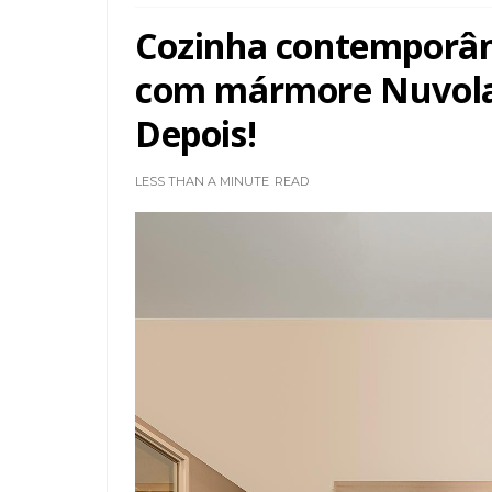
Cozinha contemporân
com mármore Nuvolat
Depois!
LESS THAN A MINUTE
READ