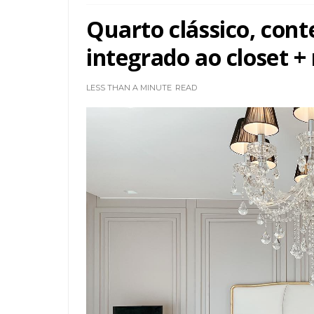
Quarto clássico, con
integrado ao closet +
LESS THAN A MINUTE
READ