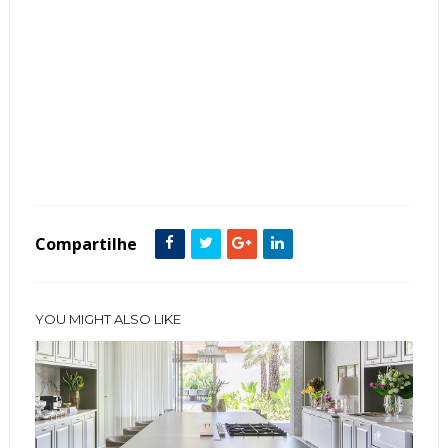
Tags :
Contemporâneo
Cor Cinza
Cor Preto
Cozinha Americana
featured
ilha
Compartilhe
YOU MIGHT ALSO LIKE