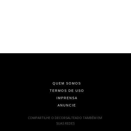
-
-
-
QUEM SOMOS
TERMOS DE USO
IMPRENSA
ANUNCIE
-
COMPARTILHE O DECORSALTEADO TAMBÉM EM
SUAS REDES
: