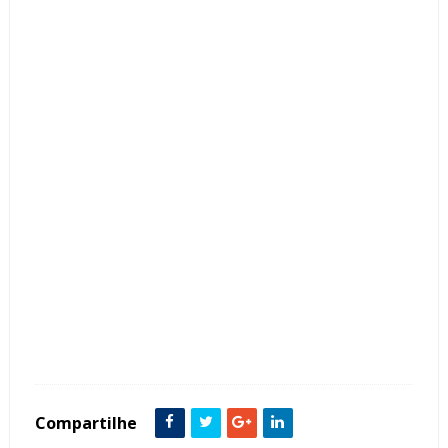
Tags :
Contemporâneo
Cozinha
featured
Madeira
Mármore
Compartilhe