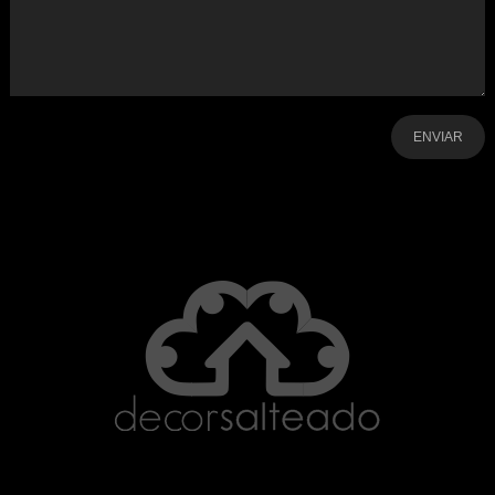
-
-
-
-
-
-