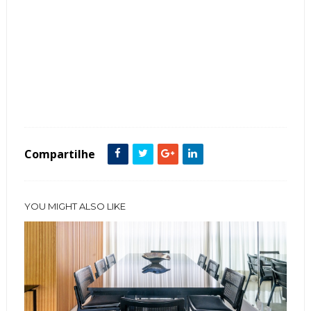
Tags :
Churrasqueira
Cor Cinza
Espaço Gourmet
Estilo Contemporâneo
featured
ilha
Lavanderia
Preto
Compartilhe
YOU MIGHT ALSO LIKE