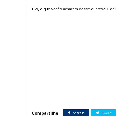
E aí, o que vocês acharam desse quarto?! E da i
Tags :
Clássico
Contemporâneo
Cores Claras
featured
Compartilhe
Share it
Tweet