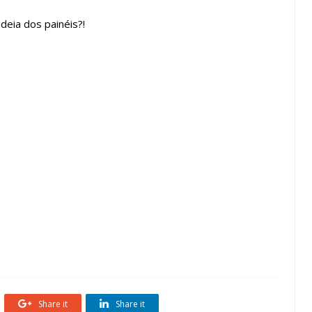
deia dos painéis?!
painel
Parede
Quarto Casal
Teto
Share it
Share it