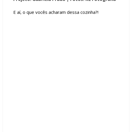
E aí, o que vocês acharam dessa cozinha?!
Tags :
Contemporâneo
Cor Cinza
Cozinha
featured
ilha
Madeira
Mesa