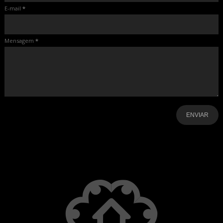
E-mail
*
Mensagem
*
-
-
-
-