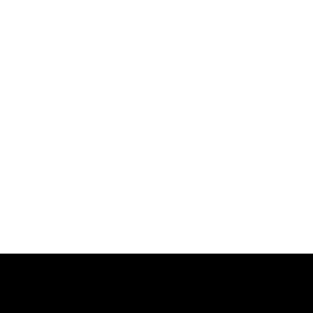
-
-
-