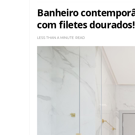
Banheiro contemporâ
com filetes dourados!
LESS THAN A MINUTE
READ