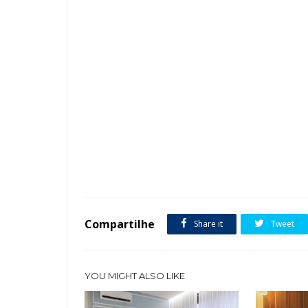
Tags :
Clássico
Cor Branco
Cozinha Americana
featured
Compartilhe
Share it
Tweet
YOU MIGHT ALSO LIKE